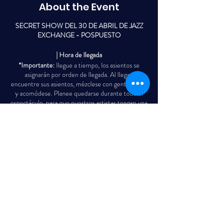
About the Event
SECRET SHOW DEL 30 DE ABRIL DE JAZZ
EXCHANGE - POSPUESTO
| Hora de llegada
*Importante:
llegue a tiempo, los asientos se
asignarán por orden de llegada. Al llegar,
encuentre sus asientos, mézclese con gente nueva
y acomódese. Planee quedarse durante todo el
espectáculo, para que nuestros artistas tengan una
audiencia para la cual actuar. ¡Esta es una serie de
conciertos, así que ven con la mente abierta para
escuchar nuevos artistas y su música!
Share This Event
¿Cómo funciona un programa secreto?
Primero, infórmese sobre The Jazz Exchange
Secret Show en su área y compre sus boletos. No
se revelará la dirección exacta del lugar, solo el
área donde se llevará a cabo el evento. Nuestros
espectáculos consisten en dos presentaciones, una
de un artista emergente talentoso seguida de un
artista increíble establecido o legendario. El artista