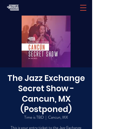
The Jazz Exchange
Secret Show -
Cancun, MX
(Postponed)
Time is TBD
  |  
Cancun, MX
This is your entry ticket to the Jazz Exchange