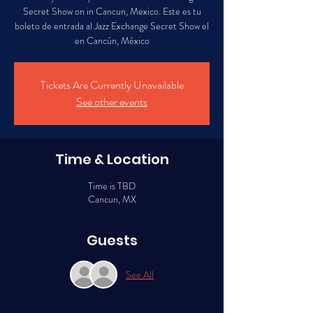
Secret Show on in Cancun, Mexico. Este es tu
boleto de entrada al Jazz Exchange Secret Show el
en Cancún, México
Tickets Are Currently Unavailable
See other events
Time & Location
Time is TBD
Cancun, MX
Guests
See All