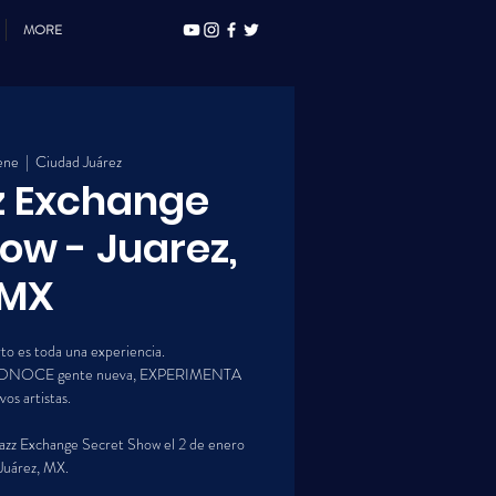
MORE
ene
  |  
Ciudad Juárez
z Exchange
ow - Juarez,
MX
to es toda una experiencia.
CONOCE gente nueva, EXPERIMENTA
os artistas.
 Jazz Exchange Secret Show el 2 de enero
Juárez, MX.