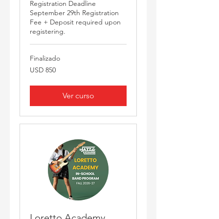
Registration Deadline
September 29th Registration
Fee + Deposit required upon
registering.
Finalizado
850
USD 850
dólares
estadounidenses
Ver curso
Loretto Academy