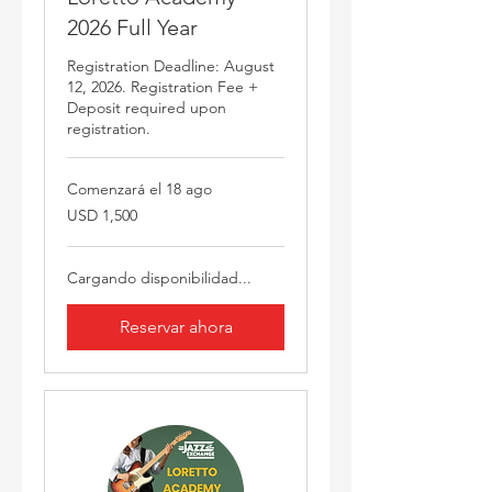
2026 Full Year
Registration Deadline: August
12, 2026. Registration Fee +
Deposit required upon
registration.
Comenzará el 18 ago
1,500
USD 1,500
dólares
estadounidenses
Cargando disponibilidad...
Reservar ahora